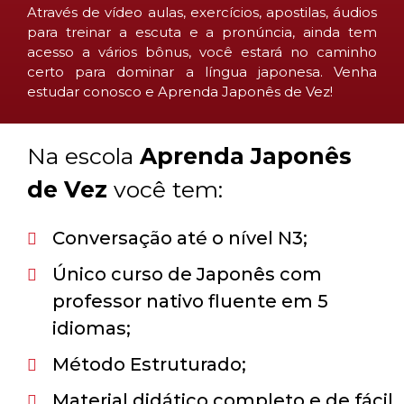
Através de vídeo aulas, exercícios, apostilas, áudios
para treinar a escuta e a pronúncia, ainda tem
acesso a vários bônus, você estará no caminho
certo para dominar a língua japonesa. Venha
estudar conosco e Aprenda Japonês de Vez!
Na escola
Aprenda Japonês
de Vez
você tem:
Conversação até o nível N3;
Único curso de Japonês com
professor nativo fluente em 5
idiomas;
Método Estruturado;
Material didático completo e de fácil