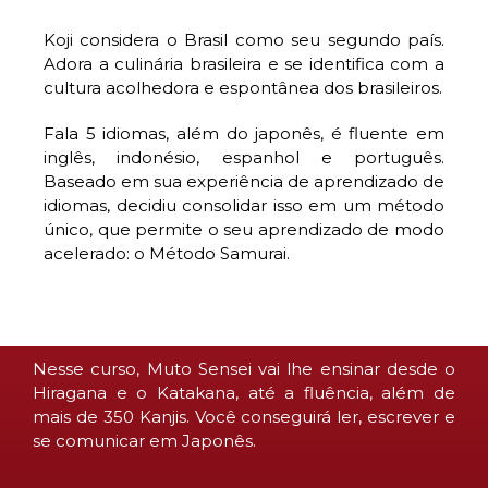
Koji considera o Brasil como seu segundo país.
Adora a culinária brasileira e se identifica com a
cultura acolhedora e espontânea dos brasileiros.
Fala 5 idiomas, além do japonês, é fluente em
inglês, indonésio, espanhol e português.
Baseado em sua experiência de aprendizado de
idiomas, decidiu consolidar isso em um método
único, que permite o seu aprendizado de modo
acelerado: o Método Samurai.
Nesse curso, Muto Sensei vai lhe ensinar desde o
Hiragana e o Katakana, até a fluência, além de
mais de 350 Kanjis. Você conseguirá ler, escrever e
se comunicar em Japonês.