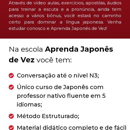
Através de vídeo aulas, exercícios, apostilas, áudios
para treinar a escuta e a pronúncia, ainda tem
acesso a vários bônus, você estará no caminho
certo para dominar a língua japonesa. Venha
estudar conosco e Aprenda Japonês de Vez!
Na escola
Aprenda Japonês
de Vez
você tem:
Conversação até o nível N3;
Único curso de Japonês com
professor nativo fluente em 5
idiomas;
Método Estruturado;
Material didático completo e de fácil