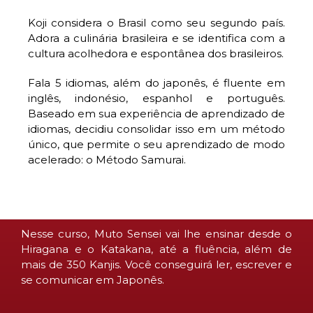
Koji considera o Brasil como seu segundo país.
Adora a culinária brasileira e se identifica com a
cultura acolhedora e espontânea dos brasileiros.
Fala 5 idiomas, além do japonês, é fluente em
inglês, indonésio, espanhol e português.
Baseado em sua experiência de aprendizado de
idiomas, decidiu consolidar isso em um método
único, que permite o seu aprendizado de modo
acelerado: o Método Samurai.
Nesse curso, Muto Sensei vai lhe ensinar desde o
Hiragana e o Katakana, até a fluência, além de
mais de 350 Kanjis. Você conseguirá ler, escrever e
se comunicar em Japonês.